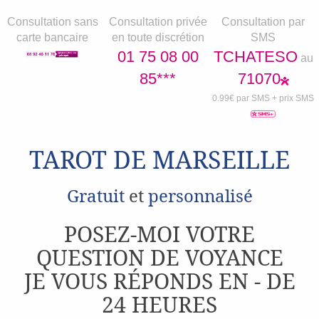
Consultation sans
Consultation privée
Consultation par
carte bancaire
en toute discrétion
SMS
01 75 08 00
TCHATESO
au
85***
71070
0.99€ par SMS + prix SMS
TAROT DE MARSEILLE
Gratuit
et
personnalisé
POSEZ-MOI VOTRE
QUESTION DE VOYANCE
JE VOUS RÉPONDS EN - DE
24 HEURES