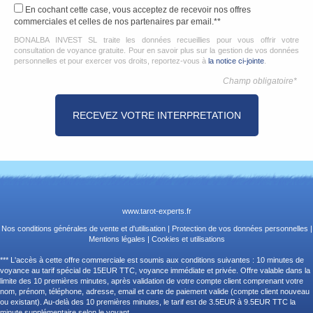
En cochant cette case, vous acceptez de recevoir nos offres
commerciales et celles de nos partenaires par email.**
BONALBA INVEST SL traite les données recueillies pour vous offrir votre
consultation de voyance gratuite. Pour en savoir plus sur la gestion de vos données
personnelles et pour exercer vos droits, reportez-vous à
la notice ci-jointe
.
Champ obligatoire*
www.tarot-experts.fr
Nos conditions générales de vente et d'utilisation
|
Protection de vos données personnelles
|
Mentions légales
|
Cookies et utilisations
*** L'accès à cette offre commerciale est soumis aux conditions suivantes : 10 minutes de
voyance au tarif spécial de 15EUR TTC, voyance immédiate et privée. Offre valable dans la
limite des 10 premières minutes, après validation de votre compte client comprenant votre
nom, prénom, téléphone, adresse, email et carte de paiement valide (compte client nouveau
ou existant). Au-delà des 10 premières minutes, le tarif est de 3.5EUR à 9.5EUR TTC la
minute supplémentaire selon le voyant.